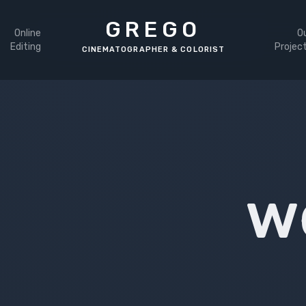
GREGO
Online
O
Editing
Projec
w