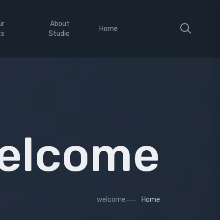
ur
About
Home
ts
Studio
elcome
welcome
Home