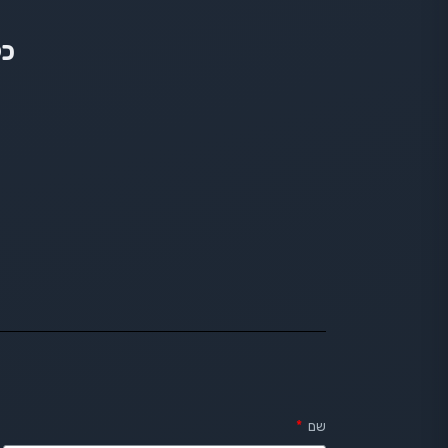
כל
שם